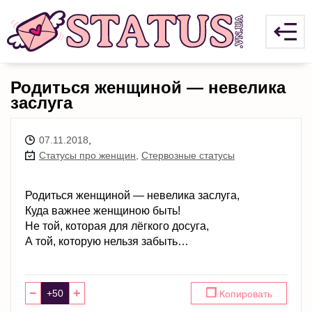
Родиться женщиной — невелика
заслуга
07.11.2018
,
Статусы про женщин
,
Стервозные статусы
Родиться женщиной — невелика заслуга,
Куда важнее женщиною быть!
Не той, которая для лёгкого досуга,
А той, которую нельзя забыть…
−
+
❐
Копировать