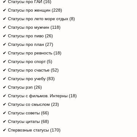
Статусы про ГАИ
(16)
Статусы про женщин
(228)
Статусы про лето море отдых
(8)
Статусы про мужчин
(118)
Статусы про пиво
(26)
Статусы про план
(27)
Статусы про ревность
(18)
Статусы про спорт
(5)
Статусы про счастье
(52)
Статусы про учебу
(83)
Статусы рэп
(26)
Статусы с фильмов. Интерны
(18)
Статусы со смыслом
(23)
Статусы советы
(66)
Статусы цитаты
(68)
Стервозные статусы
(170)