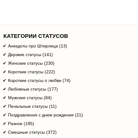
КАТЕГОРИИ СТАТУСОВ
Анекдоты про Штирлица
(13)
Дерзкие статусы
(141)
Женские статусы
(230)
Короткие статусы
(222)
Короткие статусы о любви
(74)
Любовные статусы
(177)
Мужские статусы
(84)
Печальные статусы
(11)
Поздравления с днем рождения
(21)
Разное
(185)
Смешные статусы
(372)