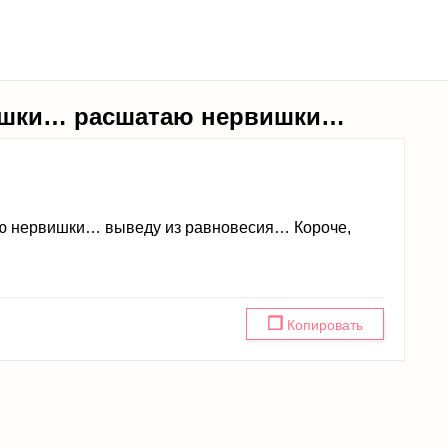
ушки… расшатаю нервишки…
 нервишки… выведу из равновесия… Короче,
❐
Копировать