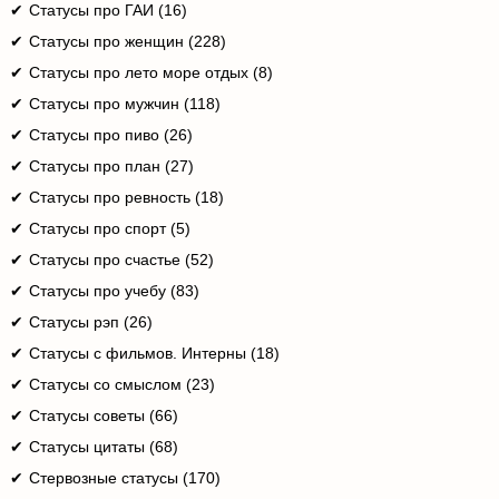
Статусы про ГАИ
(16)
Статусы про женщин
(228)
Статусы про лето море отдых
(8)
Статусы про мужчин
(118)
Статусы про пиво
(26)
Статусы про план
(27)
Статусы про ревность
(18)
Статусы про спорт
(5)
Статусы про счастье
(52)
Статусы про учебу
(83)
Статусы рэп
(26)
Статусы с фильмов. Интерны
(18)
Статусы со смыслом
(23)
Статусы советы
(66)
Статусы цитаты
(68)
Стервозные статусы
(170)