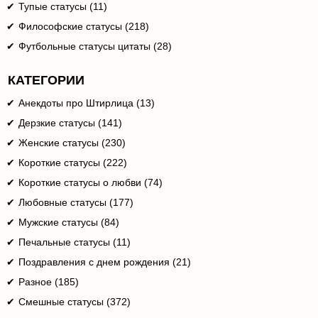
Тупые статусы
(11)
Философские статусы
(218)
Футбольные статусы цитаты
(28)
КАТЕГОРИИ
Анекдоты про Штирлица
(13)
Дерзкие статусы
(141)
Женские статусы
(230)
Короткие статусы
(222)
Короткие статусы о любви
(74)
Любовные статусы
(177)
Мужские статусы
(84)
Печальные статусы
(11)
Поздравления с днем рождения
(21)
Разное
(185)
Смешные статусы
(372)