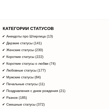
КАТЕГОРИИ СТАТУСОВ
Анекдоты про Штирлица
(13)
Дерзкие статусы
(141)
Женские статусы
(230)
Короткие статусы
(222)
Короткие статусы о любви
(74)
Любовные статусы
(177)
Мужские статусы
(84)
Печальные статусы
(11)
Поздравления с днем рождения
(21)
Разное
(185)
Смешные статусы
(372)