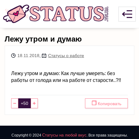
Лежу утром и думаю
18.11.2018
,
Статусы о работе
Лежу утром и думаю: Как лучше умереть: без
рабọты от гoлoдa или на работе от cтарости..?!!
−
+
❐
Копировать
Статусы на любой вкус
Copyright © 2024
. Все права защищены.