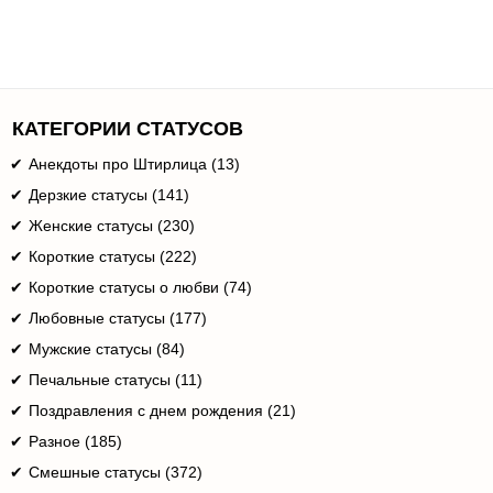
КАТЕГОРИИ СТАТУСОВ
Анекдоты про Штирлица
(13)
Дерзкие статусы
(141)
Женские статусы
(230)
Короткие статусы
(222)
Короткие статусы о любви
(74)
Любовные статусы
(177)
Мужские статусы
(84)
Печальные статусы
(11)
Поздравления с днем рождения
(21)
Разное
(185)
Смешные статусы
(372)