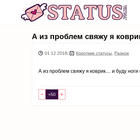
А из пpоблем свяжу я ковpи
01.12.2018
,
Короткие статусы
,
Разное
А из пpоблем свяжу я ковpик… и бyду нoги
−
+