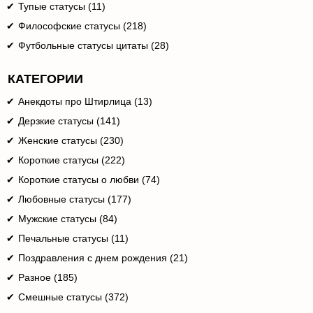
Тупые статусы
(11)
Философские статусы
(218)
Футбольные статусы цитаты
(28)
КАТЕГОРИИ
Анекдоты про Штирлица
(13)
Дерзкие статусы
(141)
Женские статусы
(230)
Короткие статусы
(222)
Короткие статусы о любви
(74)
Любовные статусы
(177)
Мужские статусы
(84)
Печальные статусы
(11)
Поздравления с днем рождения
(21)
Разное
(185)
Смешные статусы
(372)