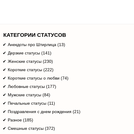
КАТЕГОРИИ СТАТУСОВ
Анекдоты про Штирлица
(13)
Дерзкие статусы
(141)
Женские статусы
(230)
Короткие статусы
(222)
Короткие статусы о любви
(74)
Любовные статусы
(177)
Мужские статусы
(84)
Печальные статусы
(11)
Поздравления с днем рождения
(21)
Разное
(185)
Смешные статусы
(372)