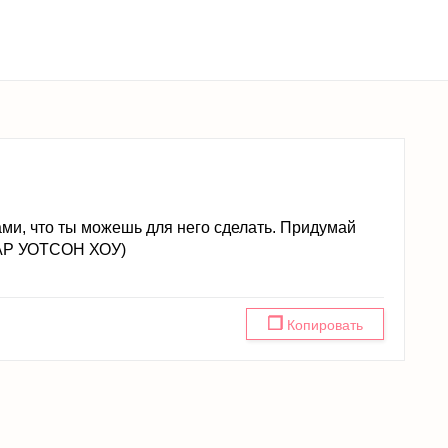
ами, что ты можешь для него сделать. Придумай
ДГАР УОТСОН ХОУ)
❐
Копировать