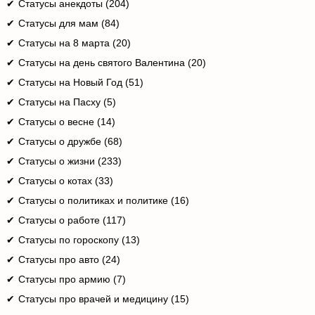
Статусы анекдоты
(204)
Статусы для мам
(84)
Статусы на 8 марта
(20)
Статусы на день святого Валентина
(20)
Статусы на Новый Год
(51)
Статусы на Пасху
(5)
Статусы о весне
(14)
Статусы о дружбе
(68)
Статусы о жизни
(233)
Статусы о котах
(33)
Статусы о политиках и политике
(16)
Статусы о работе
(117)
Статусы по гороскопу
(13)
Статусы про авто
(24)
Статусы про армию
(7)
Статусы про врачей и медицину
(15)