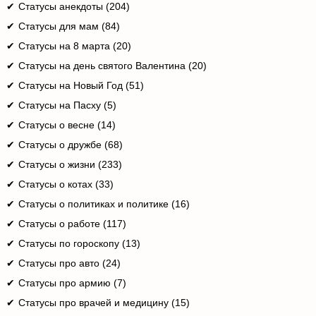
Статусы анекдоты
(204)
Статусы для мам
(84)
Статусы на 8 марта
(20)
Статусы на день святого Валентина
(20)
Статусы на Новый Год
(51)
Статусы на Пасху
(5)
Статусы о весне
(14)
Статусы о дружбе
(68)
Статусы о жизни
(233)
Статусы о котах
(33)
Статусы о политиках и политике
(16)
Статусы о работе
(117)
Статусы по гороскопу
(13)
Статусы про авто
(24)
Статусы про армию
(7)
Статусы про врачей и медицину
(15)