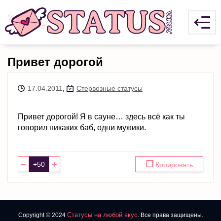
Привет дорогой
17.04.2011
,
Стервозные статусы
Привет дорогой! Я в сауне… здесь всё как ты
говорил никаких баб, одни мужики.
−
+
❐
Копировать
Статусы на любой вкус
Copyright © 2024
. Все права защищены.