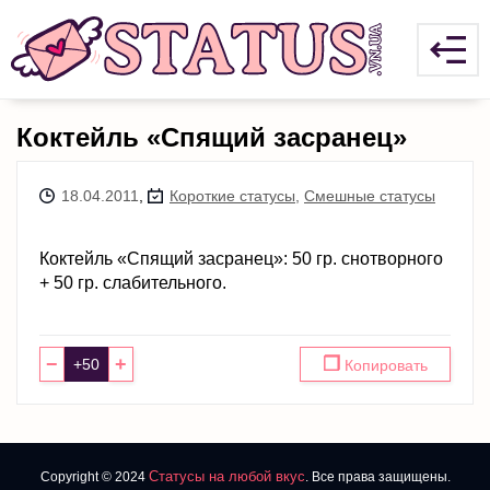
Коктейль «Спящий засранец»
18.04.2011
,
Короткие статусы
,
Смешные статусы
Коктейль «Спящий засранец»: 50 гр. снотворного
+ 50 гр. слабительного.
−
+
❐
Копировать
Статусы на любой вкус
Copyright © 2024
. Все права защищены.