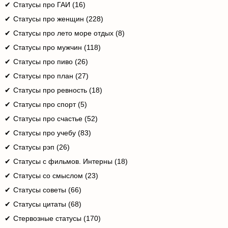
Статусы про ГАИ
(16)
Статусы про женщин
(228)
Статусы про лето море отдых
(8)
Статусы про мужчин
(118)
Статусы про пиво
(26)
Статусы про план
(27)
Статусы про ревность
(18)
Статусы про спорт
(5)
Статусы про счастье
(52)
Статусы про учебу
(83)
Статусы рэп
(26)
Статусы с фильмов. Интерны
(18)
Статусы со смыслом
(23)
Статусы советы
(66)
Статусы цитаты
(68)
Стервозные статусы
(170)