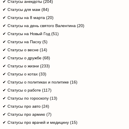
Статусы анекдоты
(204)
Статусы для мам
(84)
Статусы на 8 марта
(20)
Статусы на день святого Валентина
(20)
Статусы на Новый Год
(51)
Статусы на Пасху
(5)
Статусы о весне
(14)
Статусы о дружбе
(68)
Статусы о жизни
(233)
Статусы о котах
(33)
Статусы о политиках и политике
(16)
Статусы о работе
(117)
Статусы по гороскопу
(13)
Статусы про авто
(24)
Статусы про армию
(7)
Статусы про врачей и медицину
(15)