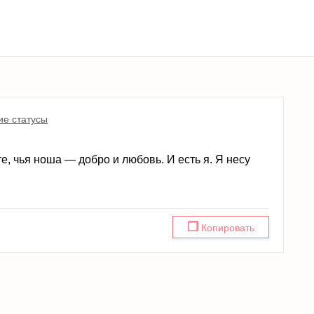
е статусы
 те, чья ноша — добро и любовь. И есть я. Я несу
❐
Копировать