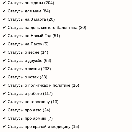
Статусы анекдоты
(204)
Статусы для мам
(84)
Статусы на 8 марта
(20)
Статусы на день святого Валентина
(20)
Статусы на Новый Год
(51)
Статусы на Пасху
(5)
Статусы о весне
(14)
Статусы о дружбе
(68)
Статусы о жизни
(233)
Статусы о котах
(33)
Статусы о политиках и политике
(16)
Статусы о работе
(117)
Статусы по гороскопу
(13)
Статусы про авто
(24)
Статусы про армию
(7)
Статусы про врачей и медицину
(15)