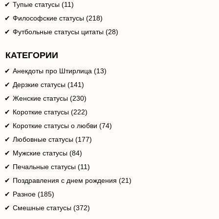
Тупые статусы
(11)
Философские статусы
(218)
Футбольные статусы цитаты
(28)
КАТЕГОРИИ
Анекдоты про Штирлица
(13)
Дерзкие статусы
(141)
Женские статусы
(230)
Короткие статусы
(222)
Короткие статусы о любви
(74)
Любовные статусы
(177)
Мужские статусы
(84)
Печальные статусы
(11)
Поздравления с днем рождения
(21)
Разное
(185)
Смешные статусы
(372)