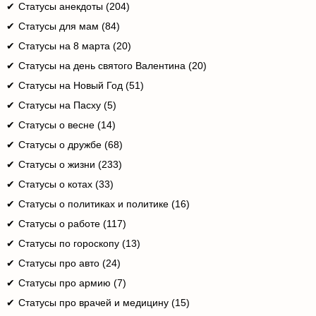
Статусы анекдоты
(204)
Статусы для мам
(84)
Статусы на 8 марта
(20)
Статусы на день святого Валентина
(20)
Статусы на Новый Год
(51)
Статусы на Пасху
(5)
Статусы о весне
(14)
Статусы о дружбе
(68)
Статусы о жизни
(233)
Статусы о котах
(33)
Статусы о политиках и политике
(16)
Статусы о работе
(117)
Статусы по гороскопу
(13)
Статусы про авто
(24)
Статусы про армию
(7)
Статусы про врачей и медицину
(15)