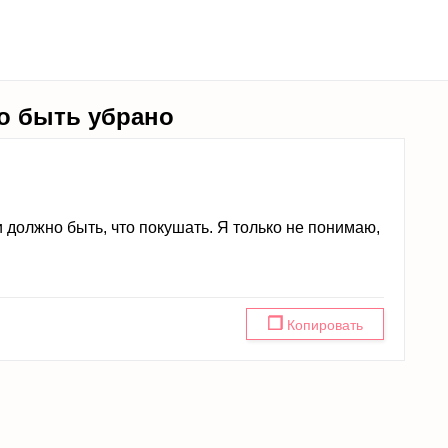
о быть убрано
 должно быть, что покушать. Я только не понимаю,
❐
Копировать