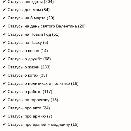
Статусы анекдоты
(204)
Статусы для мам
(84)
Статусы на 8 марта
(20)
Статусы на день святого Валентина
(20)
Статусы на Новый Год
(51)
Статусы на Пасху
(5)
Статусы о весне
(14)
Статусы о дружбе
(68)
Статусы о жизни
(233)
Статусы о котах
(33)
Статусы о политиках и политике
(16)
Статусы о работе
(117)
Статусы по гороскопу
(13)
Статусы про авто
(24)
Статусы про армию
(7)
Статусы про врачей и медицину
(15)