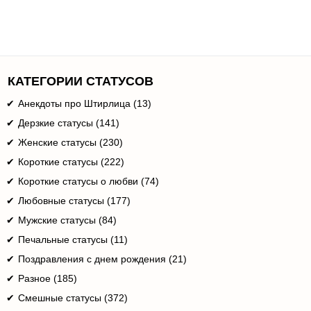
КАТЕГОРИИ СТАТУСОВ
Анекдоты про Штирлица
(13)
Дерзкие статусы
(141)
Женские статусы
(230)
Короткие статусы
(222)
Короткие статусы о любви
(74)
Любовные статусы
(177)
Мужские статусы
(84)
Печальные статусы
(11)
Поздравления с днем рождения
(21)
Разное
(185)
Смешные статусы
(372)