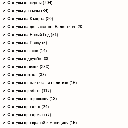
Статусы анекдоты
(204)
Статусы для мам
(84)
Статусы на 8 марта
(20)
Статусы на день святого Валентина
(20)
Статусы на Новый Год
(51)
Статусы на Пасху
(5)
Статусы о весне
(14)
Статусы о дружбе
(68)
Статусы о жизни
(233)
Статусы о котах
(33)
Статусы о политиках и политике
(16)
Статусы о работе
(117)
Статусы по гороскопу
(13)
Статусы про авто
(24)
Статусы про армию
(7)
Статусы про врачей и медицину
(15)