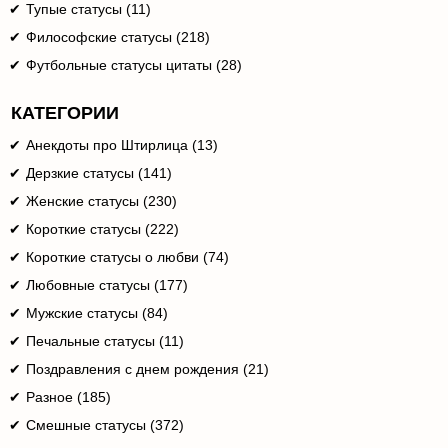
Тупые статусы
(11)
Философские статусы
(218)
Футбольные статусы цитаты
(28)
КАТЕГОРИИ
Анекдоты про Штирлица
(13)
Дерзкие статусы
(141)
Женские статусы
(230)
Короткие статусы
(222)
Короткие статусы о любви
(74)
Любовные статусы
(177)
Мужские статусы
(84)
Печальные статусы
(11)
Поздравления с днем рождения
(21)
Разное
(185)
Смешные статусы
(372)