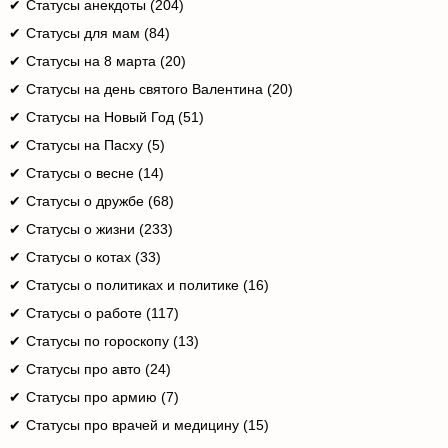
Статусы анекдоты
(204)
Статусы для мам
(84)
Статусы на 8 марта
(20)
Статусы на день святого Валентина
(20)
Статусы на Новый Год
(51)
Статусы на Пасху
(5)
Статусы о весне
(14)
Статусы о дружбе
(68)
Статусы о жизни
(233)
Статусы о котах
(33)
Статусы о политиках и политике
(16)
Статусы о работе
(117)
Статусы по гороскопу
(13)
Статусы про авто
(24)
Статусы про армию
(7)
Статусы про врачей и медицину
(15)