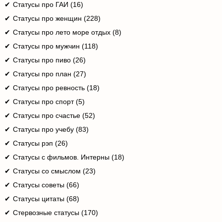
Статусы про ГАИ
(16)
Статусы про женщин
(228)
Статусы про лето море отдых
(8)
Статусы про мужчин
(118)
Статусы про пиво
(26)
Статусы про план
(27)
Статусы про ревность
(18)
Статусы про спорт
(5)
Статусы про счастье
(52)
Статусы про учебу
(83)
Статусы рэп
(26)
Статусы с фильмов. Интерны
(18)
Статусы со смыслом
(23)
Статусы советы
(66)
Статусы цитаты
(68)
Стервозные статусы
(170)