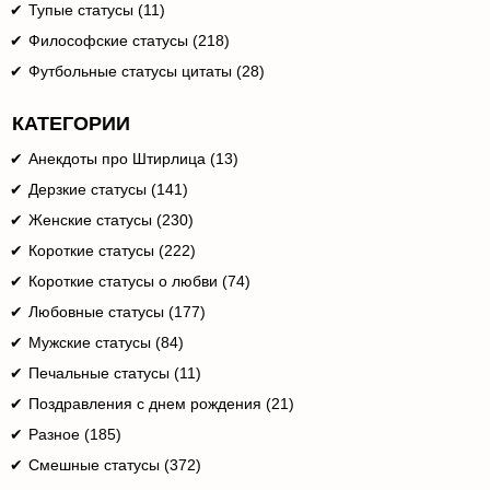
Тупые статусы
(11)
Философские статусы
(218)
Футбольные статусы цитаты
(28)
КАТЕГОРИИ
Анекдоты про Штирлица
(13)
Дерзкие статусы
(141)
Женские статусы
(230)
Короткие статусы
(222)
Короткие статусы о любви
(74)
Любовные статусы
(177)
Мужские статусы
(84)
Печальные статусы
(11)
Поздравления с днем рождения
(21)
Разное
(185)
Смешные статусы
(372)