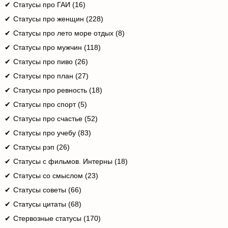
Статусы про ГАИ
(16)
Статусы про женщин
(228)
Статусы про лето море отдых
(8)
Статусы про мужчин
(118)
Статусы про пиво
(26)
Статусы про план
(27)
Статусы про ревность
(18)
Статусы про спорт
(5)
Статусы про счастье
(52)
Статусы про учебу
(83)
Статусы рэп
(26)
Статусы с фильмов. Интерны
(18)
Статусы со смыслом
(23)
Статусы советы
(66)
Статусы цитаты
(68)
Стервозные статусы
(170)