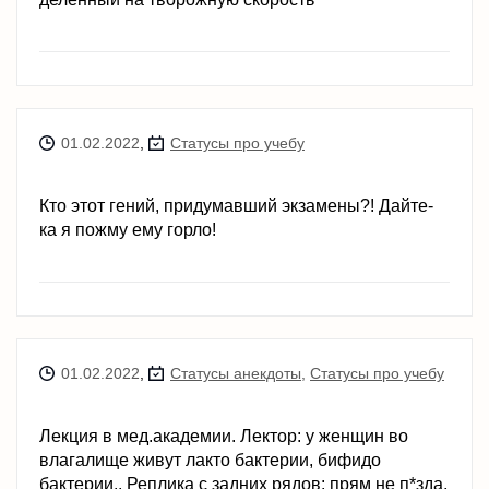
01.02.2022
,
Статусы про учебу
Кто этот гений, придумавший экзамены?! Дайте-
ка я пожму ему горло!
01.02.2022
,
Статусы анекдоты
,
Статусы про учебу
Лекция в мед.академии. Лектор: у женщин во
влагалище живут лакто бактерии, бифидо
бактерии.. Реплика с задних рядов: прям не п*зда,